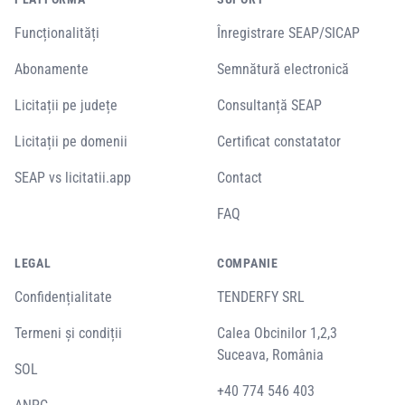
Funcționalități
Înregistrare SEAP/SICAP
Abonamente
Semnătură electronică
Licitații pe județe
Consultanță SEAP
Licitații pe domenii
Certificat constatator
SEAP vs licitatii.app
Contact
FAQ
LEGAL
COMPANIE
Confidențialitate
TENDERFY SRL
Termeni și condiții
Calea Obcinilor 1,2,3
Suceava, România
SOL
+40 774 546 403