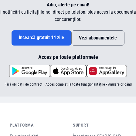
Adio, alerte pe email!
ti notificări cu licitațiile noi direct pe telefon, plus acces la document
concurenților.
Încearcă gratuit 14 zile
Vezi abonamentele
Acces pe toate platformele
Fără obligații de contract • Acces complet la toate funcționalitățile • Anulare oricând
PLATFORMĂ
SUPORT